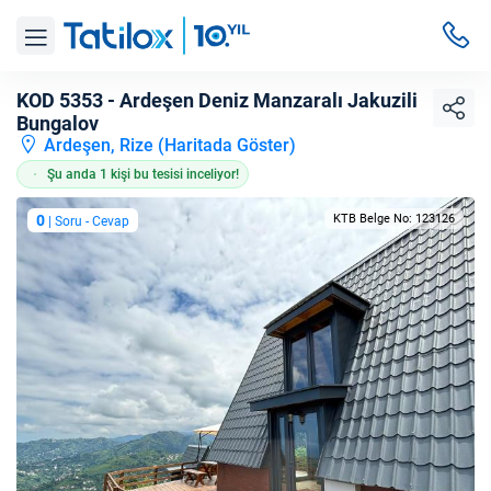
KOD 5353 - Ardeşen Deniz Manzaralı Jakuzili
Bungalov
Ardeşen, Rize (
Haritada Göster
)
Şu anda 1 kişi bu tesisi inceliyor!
0
KTB Belge No: 123126
| Soru - Cevap