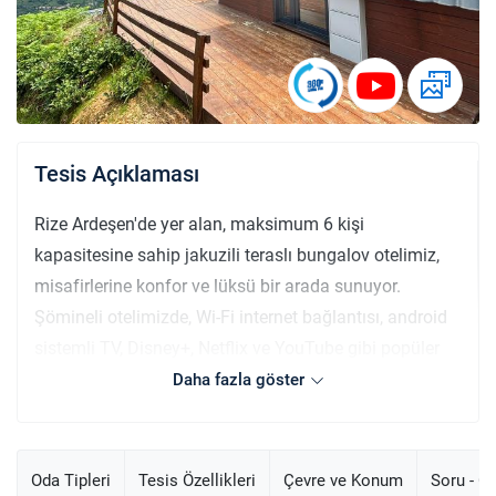
Tesis Açıklaması
Rize Ardeşen'de yer alan, maksimum 6 kişi
kapasitesine sahip jakuzili teraslı bungalov otelimiz,
misafirlerine konfor ve lüksü bir arada sunuyor.
Şömineli otelimizde, Wi-Fi internet bağlantısı, android
sistemli TV, Disney+, Netflix ve YouTube gibi popüler
platformlara erişim imkanı bulunmaktadır. Bu
Daha fazla göster
özellikler sayesinde hem doğanın tadını çıkarabilir
hem de modern dünyanın sunduğu tüm dijital
olanaklardan faydalanabilirsiniz. Doğanın huzurunu
Oda Tipleri
Tesis Özellikleri
Çevre ve Konum
Soru - C