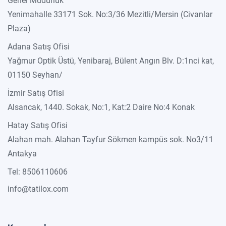
Genel Müdürlük
Yenimahalle 33171 Sok. No:3/36 Mezitli/Mersin (Civanlar
Plaza)
Adana Satış Ofisi
Yağmur Optik Üstü, Yenibaraj, Bülent Angın Blv. D:1nci kat,
01150 Seyhan/
İzmir Satış Ofisi
Alsancak, 1440. Sokak, No:1, Kat:2 Daire No:4 Konak
Hatay Satış Ofisi
Alahan mah. Alahan Tayfur Sökmen kampüs sok. No3/11
Antakya
Tel: 8506110606
info@tatilox.com