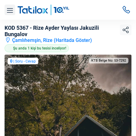
KOD 5367 - Rize Ayder Yaylası Jakuzili
Bungalov
Çamlıhemşin, Rize (
Haritada Göster
)
Şu anda 1 kişi bu tesisi inceliyor!
0
KTB Belge No: 53-7292
| Soru - Cevap