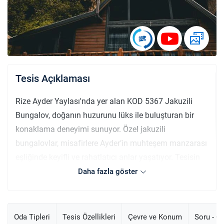
Tesis Açıklaması
Rize Ayder Yaylası'nda yer alan KOD 5367 Jakuzili
Bungalov, doğanın huzurunu lüks ile buluşturan bir
konaklama deneyimi sunuyor. Özel jakuzili
bungalovlar, misafirlere Ayder’in muhteşem manzarası
eşliğinde keyifli ve rahatlatıcı anlar yaşatıyor. Tesisin
ücretsiz internet hizmeti ve özel otoparkı bulunuyor,
Daha fazla göster
böylece konforlu bir tatil geçirmeniz hedefleniyor.
Aktiviteler arasında trekking ile doğayı keşfedebilir,
tesisin bahçesi ve terasında dinlenebilir veya barbekü
Oda Tipleri
Tesis Özellikleri
Çevre ve Konum
Soru - C