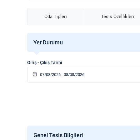
imkanları ve aileler için sunduğu rahat ortamla te
bir tatil arayanlar için dört mevsim tercih edilebi
Oda Tipleri
Tesis Özellikleri
güzellikleriyle çevrili bu tesis, unutulmaz bir tati
Yer Durumu
Giriş - Çıkış Tarihi
Genel Tesis Bilgileri