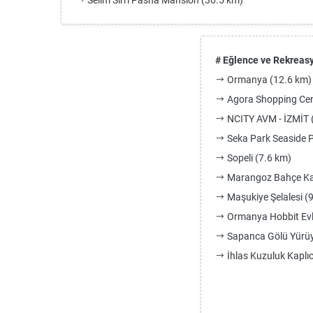
Selim Sirri Pasha Mansion (36.5 km)
# Eğlence ve Rekreas
Ormanya (12.6 km)
Agora Shopping Cent
NCITY AVM - İZMİT 
Seka Park Seaside P
Sopeli (7.6 km)
Marangoz Bahçe Ka
Maşukiye Şelalesi (
Ormanya Hobbit Evle
Sapanca Gölü Yürüy
İhlas Kuzuluk Kaplıc