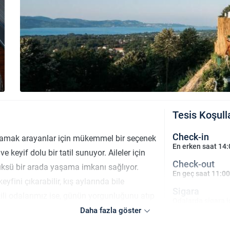
Tesis Koşull
Check-in
çamak arayanlar için mükemmel bir seçenek
En erken saat 14:
 keyif dolu bir tatil sunuyor. Aileler için
Check-out
 lüksü bir arada yaşama imkanı sağlıyor.
En geç saat 11:00
yfini çıkarabilir, kış aylarında bile
Sigara
ili odalarımız ise, günün yorgunluğunu atıp
Odalarda sigara i
uyor. Doğanın içinde, göl manzarası
Daha fazla göster
Çocuklar
maz anlarından biri olacak. Her yaşa uygun
2 yaşına kadar ol