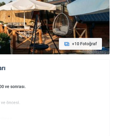
+10 Fotoğraf
arı
00 ve sonrası.
 ve öncesi.
çilmez.
an bebekler ücretsizdir.