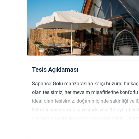
Tesis Açıklaması
Sapanca Gölü manzarasına karşı huzurlu bir ka
olan tesisimiz, her mevsim misafirlerine konforlu ve
ideal olan tesisimiz, doğanın içinde sakinliği ve
Isıtmalı havuzumuz sayesinde yılın 12 ayı tatilin ke
yüzmenin tadını doyasıya yaşayabilirsiniz. Jakuz
tamamen dinlenmeniz için size özel bir alan sun
eşliğinde sıcak suyun keyfi, bu tatilin en unutul