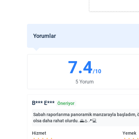
Yorumlar
7.4
/10
5 Yorum
B*** E***
Öneriyor
Sabah raporlarıma panoramik manzarayla başladım, öğle
olsa daha rahat olurdu. 🌄♨️📍💻
Hizmet
Yemek