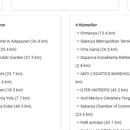
yon
# Hizmetler
Ormanya (12.6 km)
er in Adapazari (26.4 km)
Sakarya Metropolitan Termi
(35.4 km)
Orta Garaj (26.0 km)
ublic Garden (37.5 km)
Sapanca Konaklama Rehberi
(2.8 km)
fe (29.7 km)
ANTI LOGISTICS WAREHOUS
9.6 km)
km)
ri (18.5 km)
İLTER ANTREPO (42.2 km)
üş Yolu (7.7 km)
And Martyrs Cemetery Yorga
a Evleri (49.3 km)
Sakarya Chamber of Comme
(23.6 km)
Pelit antrepo (43.1 km)