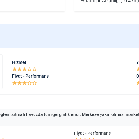
Kartepe At Çiftliği (10.4 km)
Hizmet
Y
Fiyat - Performans
O
n ısıtmalı havuzda tüm gerginlik eridi. Merkeze yakın olması market v
Fiyat - Performans