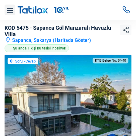
KOD 5475 - Sapanca Göl Manzaralı Havuzlu
Villa
Sapanca, Sakarya (
Haritada Göster
)
Şu anda 1 kişi bu tesisi inceliyor!
0
KTB Belge No: 54-40
| Soru - Cevap