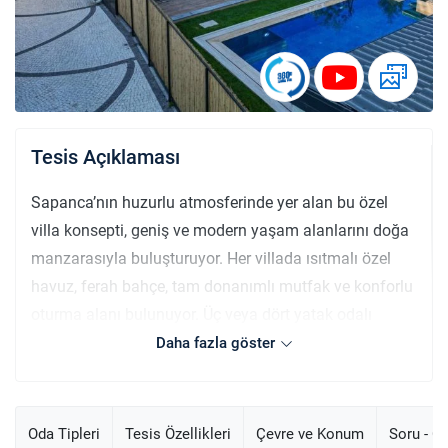
Tesis Açıklaması
Sapanca’nın huzurlu atmosferinde yer alan bu özel
villa konsepti, geniş ve modern yaşam alanlarını doğa
manzarasıyla buluşturuyor. Her villada ısıtmalı özel
havuz, ferah bahçe, tam donanımlı mutfak ve konforlu
oturma alanı bulunuyor. Üç veya dört yatak odalı
seçenekler, aileler ve arkadaş grupları için ideal bir
Daha fazla göster
konaklama sunuyor. Tesis; barbekü alanı, ateş çukuru,
hızlı Wi-Fi, özel otopark ve düzenli temizlik hizmeti gibi
ayrıcalıklarla misafirlerine eksiksiz bir tatil imkanı
Oda Tipleri
Tesis Özellikleri
Çevre ve Konum
Soru - C