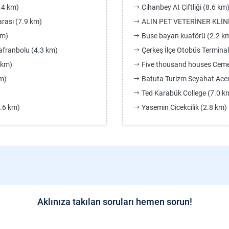
.4 km)
Cihanbey At Çiftliği (8.6 km
rası (7.9 km)
ALIN PET VETERİNER KLİNİ
km)
Buse bayan kuaförü (2.2 k
afranbolu (4.3 km)
Çerkeş İlçe Otobüs Terminal
 km)
Five thousand houses Ceme
m)
Batuta Turizm Seyahat Acen
Ted Karabük College (7.0 k
1.6 km)
Yasemin Cicekcilik (2.8 km)
Aklınıza takılan soruları hemen sorun!