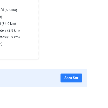
)
Ğİ (6.6 km)
m)
i (84.0 km)
tery (2.8 km)
tesi (3.9 km)
m)
Soru Sor