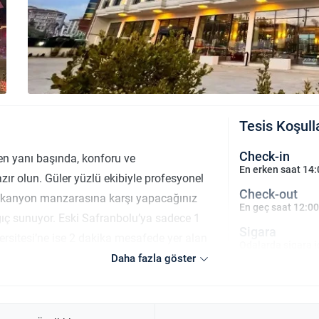
Tesis Koşull
Check-in
n yanı başında, konforu ve
En erken saat 14:
azır olun. Güler yüzlü ekibiyle profesyonel
Check-out
ı kanyon manzarasına karşı yapacağınız
En geç saat 12:00
gıç sunuyor. Eski Safranbolu’ya sadece 1
Sigara
rsitesi’ne ise 2 dakika mesafede yer alan
Odalarda sigara i
 konaklamalar için ideal bir noktada
Daha fazla göster
Çocuklar
oplantılarınızı kusursuz bir şekilde
2 yaşına kadar ol
eyfini çıkarabilir, lobi kafemizde
bu özel atmosferde sizi ağırlamaktan