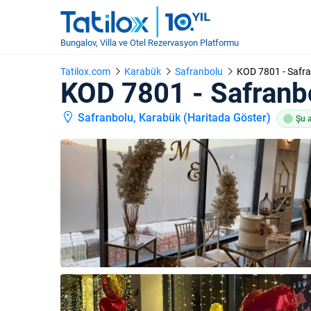
Bungalov, Villa ve Otel Rezervasyon Platformu
Tatilox.com
Karabük
Safranbolu
KOD 7801 - Safran
KOD 7801 - Safranbo
Safranbolu, Karabük (
Haritada Göster
)
Şu a