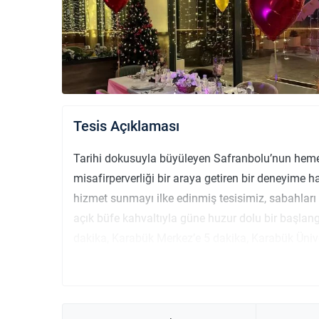
Tesis Açıklaması
Tarihi dokusuyla büyüleyen Safranbolu’nun heme
misafirperverliği bir araya getiren bir deneyime h
hizmet sunmayı ilke edinmiş tesisimiz, sabahlar
açık büfe kahvaltıyla güne huzur dolu bir başlan
dakika, Karabük Merkez’e 5 dakika, Karabük Ünive
tesisimiz; hem keşif dolu geziler hem de konforlu
bulunuyor. 50 kişilik VIP toplantı salonumuzla iş t
planlayabilir, teras restoranımızda gün batımının k
dinlenebilirsiniz. Tarihle modernliği buluşturan 