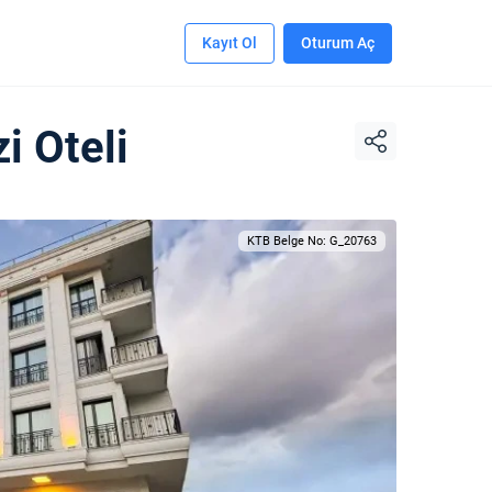
Kayıt Ol
Oturum Aç
i Oteli
KTB Belge No: G_20763