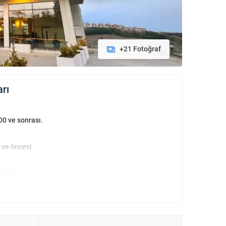
+21 Fotoğraf
arı
00 ve sonrası.
 ve öncesi.
çilmez.
an bebekler ücretsizdir.