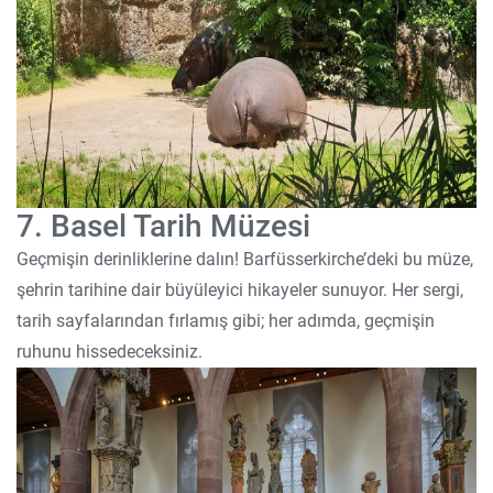
7. Basel Tarih Müzesi
Geçmişin derinliklerine dalın! Barfüsserkirche’deki bu müze,
şehrin tarihine dair büyüleyici hikayeler sunuyor. Her sergi,
tarih sayfalarından fırlamış gibi; her adımda, geçmişin
ruhunu hissedeceksiniz.