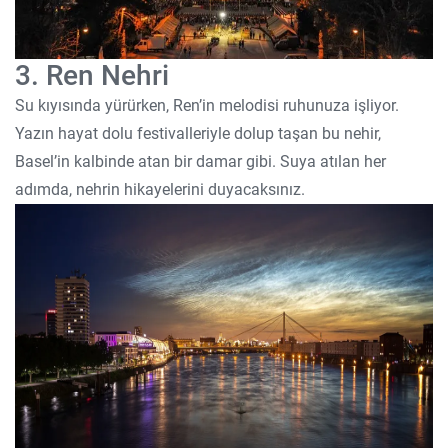
3. Ren Nehri
Su kıyısında yürürken, Ren’in melodisi ruhunuza işliyor.
Yazın hayat dolu festivalleriyle dolup taşan bu nehir,
Basel’in kalbinde atan bir damar gibi. Suya atılan her
adımda, nehrin hikayelerini duyacaksınız.