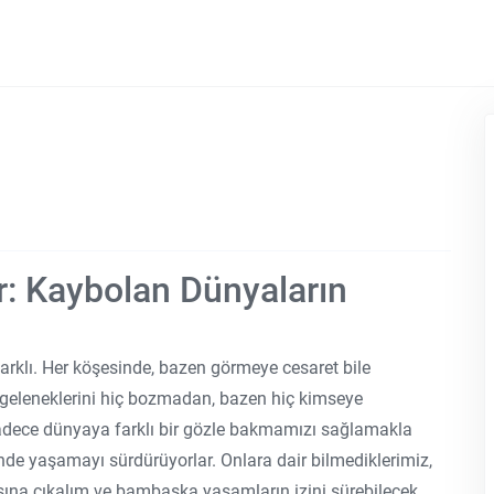
r: Kaybolan Dünyaların
farklı. Her köşesinde, bazen görmeye cesaret bile
 geleneklerini hiç bozmadan, bazen hiç kimseye
sadece dünyaya farklı bir gözle bakmamızı sağlamakla
nde yaşamayı sürdürüyorlar. Onlara dair bilmediklerimiz,
şına çıkalım ve bambaşka yaşamların izini sürebilecek