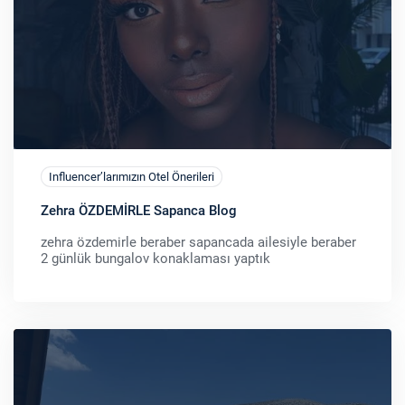
Influencer’larımızın Otel Önerileri
Zehra ÖZDEMİRLE Sapanca Blog
zehra özdemirle beraber sapancada ailesiyle beraber
2 günlük bungalov konaklaması yaptık