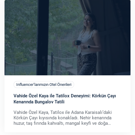
Influencer’larımızın Otel Önerileri
Vahide Özel Kaya ile Tatilox Deneyimi: Körkün Çayı
Kenarında Bungalov Tatili
Vahide Özel Kaya, Tatilox ile Adana Karaisalı’daki
Körkün Çayı kıyısında konakladı. Nehir kenarında
huzur, taş fırında kahvaltı, mangal keyfi ve doğa
yürüyüşleriyle unutulmaz bir deneyim.