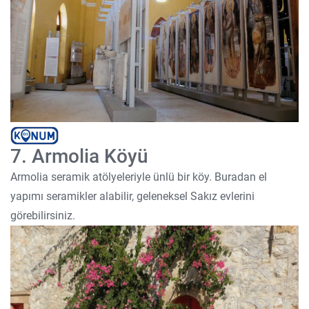
7. Armolia Köyü
Armolia seramik atölyeleriyle ünlü bir köy. Buradan el
yapımı seramikler alabilir, geleneksel Sakız evlerini
görebilirsiniz.