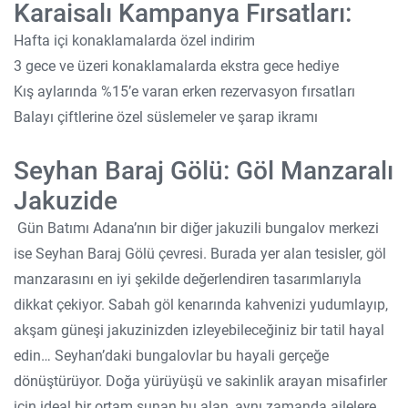
Karaisalı Kampanya Fırsatları:
Hafta içi konaklamalarda özel indirim
3 gece ve üzeri konaklamalarda ekstra gece hediye
Kış aylarında %15’e varan erken rezervasyon fırsatları
Balayı çiftlerine özel süslemeler ve şarap ikramı
Seyhan Baraj Gölü: Göl Manzaralı
Jakuzide
Gün Batımı Adana’nın bir diğer jakuzili bungalov merkezi
ise Seyhan Baraj Gölü çevresi. Burada yer alan tesisler, göl
manzarasını en iyi şekilde değerlendiren tasarımlarıyla
dikkat çekiyor. Sabah göl kenarında kahvenizi yudumlayıp,
akşam güneşi jakuzinizden izleyebileceğiniz bir tatil hayal
edin… Seyhan’daki bungalovlar bu hayali gerçeğe
dönüştürüyor. Doğa yürüyüşü ve sakinlik arayan misafirler
için ideal bir ortam sunan bu alan, aynı zamanda ailelere