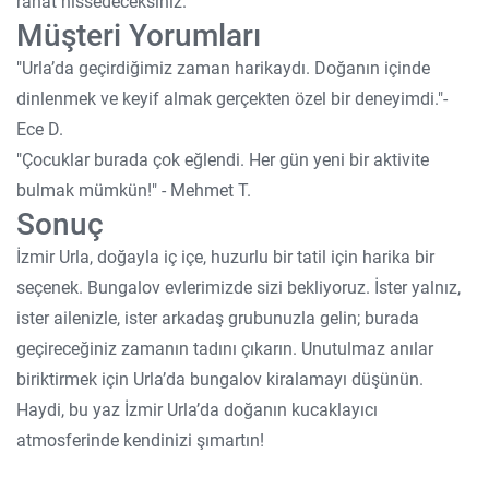
rahat hissedeceksiniz.
Müşteri Yorumları
"Urla’da geçirdiğimiz zaman harikaydı. Doğanın içinde
dinlenmek ve keyif almak gerçekten özel bir deneyimdi."-
Ece D.
"Çocuklar burada çok eğlendi. Her gün yeni bir aktivite
bulmak mümkün!" - Mehmet T.
Sonuç
İzmir Urla, doğayla iç içe, huzurlu bir tatil için harika bir
seçenek. Bungalov evlerimizde sizi bekliyoruz. İster yalnız,
ister ailenizle, ister arkadaş grubunuzla gelin; burada
geçireceğiniz zamanın tadını çıkarın. Unutulmaz anılar
biriktirmek için Urla’da bungalov kiralamayı düşünün.
Haydi, bu yaz İzmir Urla’da doğanın kucaklayıcı
atmosferinde kendinizi şımartın!