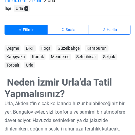
Tatilox.com
Izmir
Urla
İlçe:
Urla
x
Filtrele
Sırala
Harita
Çeşme
Dikili
Foça
Güzelbahçe
Karaburun
Karşıyaka
Konak
Menderes
Seferihisar
Selçuk
Torbalı
Urla
Neden İzmir Urla’da Tatil
Yapmalısınız?
Urla, Akdeniz’in sıcak kollarında huzur bulabileceğiniz bir
yer. Bungalov evler, sizi konforlu ve samimi bir atmosfere
davet ediyor. Havuzda serinlerken ya da jakuzide
dinlenirken, doğanın sesleri ruhunuza ferahlık katacak.