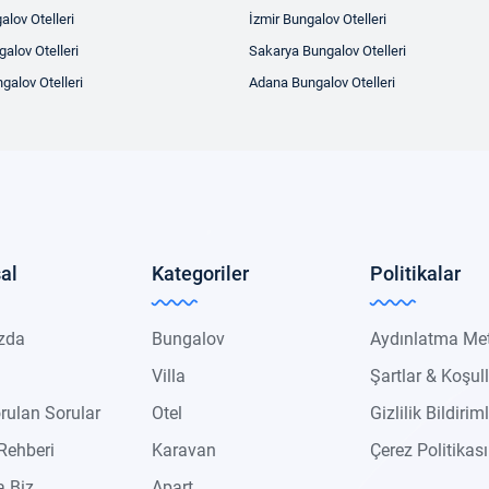
alov Otelleri
İzmir Bungalov Otelleri
alov Otelleri
Sakarya Bungalov Otelleri
galov Otelleri
Adana Bungalov Otelleri
al
Kategoriler
Politikalar
zda
Bungalov
Aydınlatma Me
Villa
Şartlar & Koşul
rulan Sorular
Otel
Gizlilik Bildiriml
Rehberi
Karavan
Çerez Politikası
 Biz
Apart