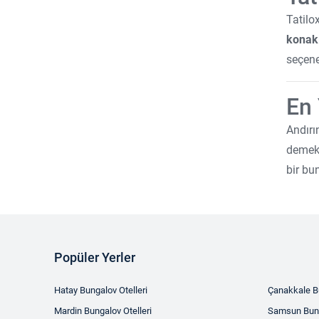
Tatilo
konak
seçene
En 
Andırı
demekt
bir bu
Popüler Yerler
Hatay Bungalov Otelleri
Çanakkale Bu
Mardin Bungalov Otelleri
Samsun Bung