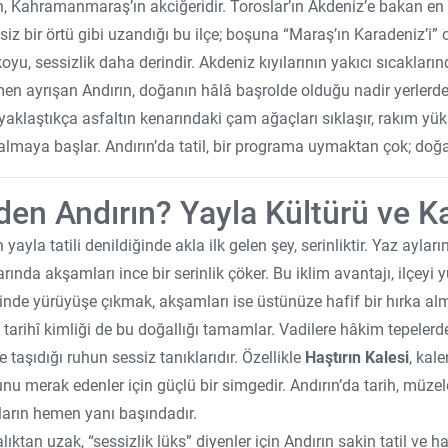
n, Kahramanmaraş’ın akciğeridir. Toroslar’ın Akdeniz’e bakan e
isiz bir örtü gibi uzandığı bu ilçe; boşuna “Maraş’ın Karadeniz’i”
oyu, sessizlik daha derindir. Akdeniz kıyılarının yakıcı sıcakları
n ayrışan Andırın, doğanın hâlâ başrolde olduğu nadir yerlerden
 yaklaştıkça asfaltın kenarındaki çam ağaçları sıklaşır, rakım y
almaya başlar. Andırın’da tatil, bir programa uymaktan çok; d
en Andırın? Yayla Kültürü ve Ka
 yayla tatili denildiğinde akla ilk gelen şey, serinliktir. Yaz aylar
rında akşamları ince bir serinlik çöker. Bu iklim avantajı, ilçeyi y
inde yürüyüşe çıkmak, akşamları ise üstünüze hafif bir hırka al
n tarihî kimliği de bu doğallığı tamamlar. Vadilere hâkim tepelerd
 taşıdığı ruhun sessiz tanıklarıdır. Özellikle
Haştırın Kalesi
, kal
nu merak edenler için güçlü bir simgedir. Andırın’da tarih, müze
ların hemen yanı başındadır.
ıktan uzak, “sessizlik lüks” diyenler için Andırın sakin tatil ve ha