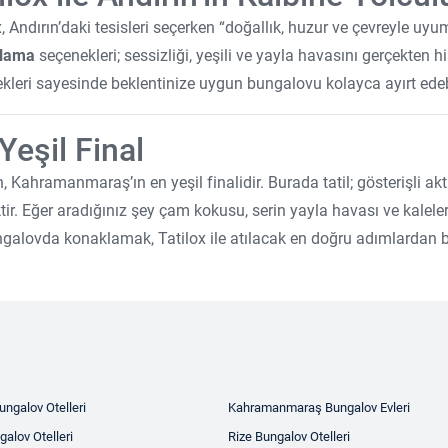
x, Andırın’daki tesisleri seçerken “doğallık, huzur ve çevreyle uyum
lama
seçenekleri; sessizliği, yeşili ve yayla havasını gerçekten hi
kleri sayesinde beklentinize uygun bungalovu kolayca ayırt edebi
Yeşil Final
n, Kahramanmaraş’ın en yeşil finalidir. Burada tatil; gösterişli a
ir. Eğer aradığınız şey çam kokusu, serin yayla havası ve kalele
ngalovda konaklamak, Tatilox ile atılacak en doğru adımlardan bi
ngalov Otelleri
Kahramanmaraş Bungalov Evleri
alov Otelleri
Rize Bungalov Otelleri