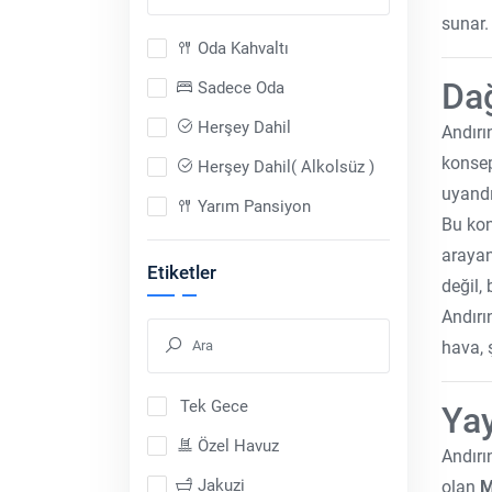
sunar.
Oda Kahvaltı
Da
Sadece Oda
Herşey Dahil
Andırı
konsep
Herşey Dahil( Alkolsüz )
uyandı
Yarım Pansiyon
Bu kon
Sadece Araç
arayan
Etiketler
değil,
Tam Pansiyon
Andırı
Tam Pansiyon Plus
hava, 
Tek Gece
Yay
Özel Havuz
Andırı
Jakuzi
olan
M