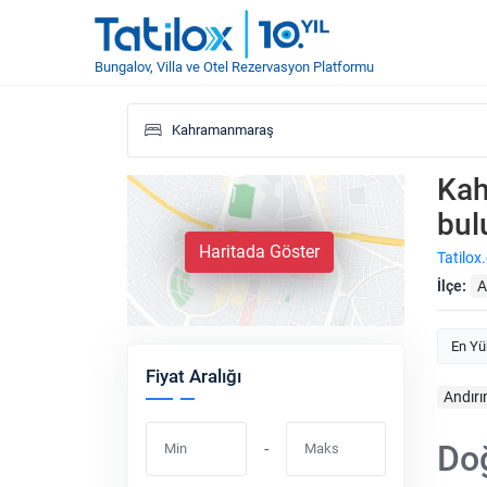
Bungalov, Villa ve Otel Rezervasyon Platformu
Kah
bul
Haritada Göster
Tatilox
İlçe:
A
En Yü
Fiyat Aralığı
Andırı
Doğ
-