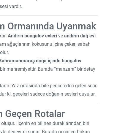
esi vardır.
Çam Ormanında Uyanmak
tır.
Andırın bungalov evleri
ve
andırın dağ evi
, çam ağaçlarının kokusunu içine çeker; sabah
olur.
Kahramanmaraş doğa içinde bungalov
k bir mahremiyettir. Burada “manzara” bir detay
anır. Yaz ortasında bile pencereden gelen serin
ur ki, geceleri sadece doğanın sesleri duyulur.
en Geçen Rotalar
 oluşur. İlçenin en bilinen duraklarından biri
yayla deneyimi sunar. Burada geçirilen birkaç