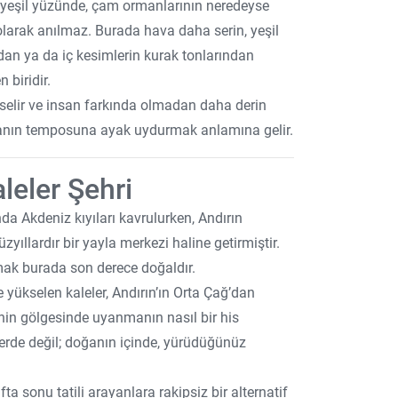
n yeşil yüzünde, çam ormanlarının neredeyse
 olarak anılmaz. Burada hava daha serin, yeşil
ndan ya da iç kesimlerin kurak tonlarından
 biridir.
ükselir ve insan farkında olmadan daha derin
oğanın temposuna ayak uydurmak anlamına gelir.
leler Şehri
ında Akdeniz kıyıları kavrulurken, Andırın
üzyıllardır bir yayla merkezi haline getirmiştir.
mak burada son derece doğaldır.
e yükselen kaleler, Andırın’ın Orta Çağ’dan
enin gölgesinde uyanmanın nasıl bir his
lerde değil; doğanın içinde, yürüdüğünüz
fta sonu tatili arayanlara rakipsiz bir alternatif