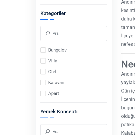
Andırı
kesint
Kategoriler
daha k
tamame
İlçeye
nefes 
Bungalov
Villa
Ned
Otel
Andırın
yaylala
Karavan
Gün iç
Apart
İlçeni
bugüne
Yemek Konsepti
olduğu
patika
Kalabal