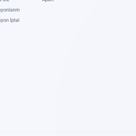
syonlarım
yon İptal