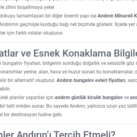
ile zihni boşaltmaya yeter.
 dokuyu tamamlayan bir diğer önemli yapı ise
Andırın Minareli 
Andırın’ın geçmişle kurduğu bağı net biçimde gösterir. İlçede yer a
er için farklı rotalar oluşturur.
atlar ve Esnek Konaklama Bilgil
n bungalov fiyatları, bölgenin sunduğu doğallık ve sessizlik göz 
onanımlar yerine, alan, hava ve huzur sunan bu konaklamalar; d
bilir bir alternatif oluşturur.
Andırın bungalov evleri fiyatları
, sez
bilir.
üreli planlar yapanlar için
andırın günlük kiralık bungalov
ve
and
bir tatil imkânı sunar. Bu sayede Andırın, yalnızca uzun yaz tatill
al bir destinasyon haline gelir.
ler Andırın’ı Tercih Etmeli?