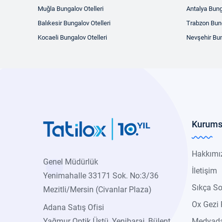
Muğla Bungalov Otelleri
Antalya Bung
Balıkesir Bungalov Otelleri
Trabzon Bung
Kocaeli Bungalov Otelleri
Nevşehir Bun
Kurums
Hakkımı
Genel Müdürlük
İletişim
Yenimahalle 33171 Sok. No:3/36
Sıkça So
Mezitli/Mersin (Civanlar Plaza)
Ox Gezi 
Adana Satış Ofisi
Yağmur Optik Üstü, Yenibaraj, Bülent
Medyada