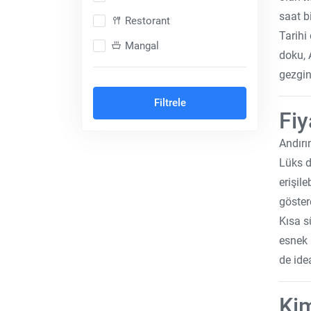
saat b
Restorant
Tarihi
Mangal
doku, 
Dağ Konsepti
gezginl
Şömineli
Filtrele
Fiy
Balayı Konsepti
Andırı
Cave Otel
Lüks d
Isıtmalı Özel Havuz
erişile
Ortak Havuz
göstere
Kısa s
Hayvan Dostu
esnek 
Denize Sıfır
de ide
Muhafazakar (Korunaklı)
Göl Kenarı
Kim