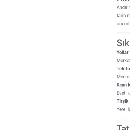
Şehir Oteli
Andırı
Kadın/Erkek Ayrı Havuz
tarih 
önemli
GD
Cafe
Sık
Online Tesis
Yollar
Kayak Oteli
Merkez
Telef
Merkez
Kışın 
Evet, 
Tirşik
Yerel 
Tat