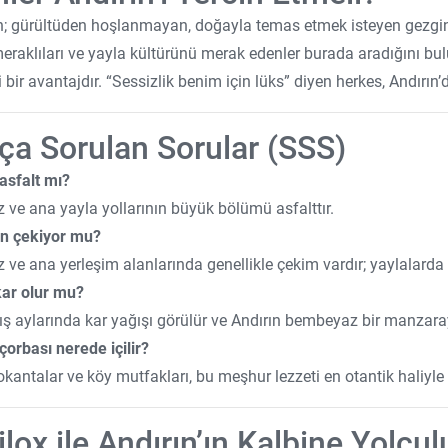
n; gürültüden hoşlanmayan, doğayla temas etmek isteyen gezginle
meraklıları ve yayla kültürünü merak edenler burada aradığını bulu
 bir avantajdır. “Sessizlik benim için lüks” diyen herkes, Andırın’d
ça Sorulan Sorular (SSS)
 asfalt mı?
 ve ana yayla yollarının büyük bölümü asfalttır.
on çekiyor mu?
 ve ana yerleşim alanlarında genellikle çekim vardır; yaylalarda 
kar olur mu?
kış aylarında kar yağışı görülür ve Andırın bembeyaz bir manzar
 çorbası nerede içilir?
lokantalar ve köy mutfakları, bu meşhur lezzeti en otantik haliyle
ilox ile Andırın’ın Kalbine Yolcul