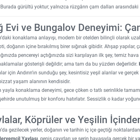
 Burada gürültü yoktur; yalnızca rüzgârın çam dalları arasındaki s
ğ Evi ve Bungalov Deneyimi: 
n’daki konaklama anlayışı, modern bir otelden bilinçli olarak uzak
ti, doğanın içine bırakılmış birer sığınak gibidir. Ahşap yapılar
ğınızda pencereyi açtığınızda sizi karşılayan ilk şey, temiz hava 
aklamalar gösterişli değildir; ama tam da bu yüzden değerlidir.
lar için Andırın’ın sunduğu şey, kesintisiz yeşil alanlar ve gerçe
 bizzat yaşam alanının kendisidir.
n yayla konaklama deneyimi, gece çöken o tatlı serinlikle tamaml
şehirde unutulmuş bir konforu hatırlatır. Sessizlik o kadar yoğund
lalar, Köprüler ve Yeşilin İçind
n’da gezilecek yerler, doğanın ve tarihin iç içe geçtiği noktalardan
eryemçil Yaylası
, geniş çayırları ve serin havasıyla gerçek bir 