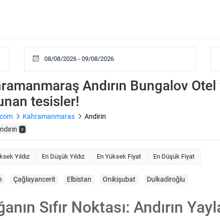
ramanmaraş Andırın Bungalov Otel ve
unan tesisler!
.com
Kahramanmaras
Andirin
ndırın
x
ksek Yıldız
En Düşük Yıldız
En Yüksek Fiyat
En Düşük Fiyat
n
Çağlayancerit
Elbistan
Onikişubat
Dulkadiroğlu
anın Sıfır Noktası: Andırın Yay