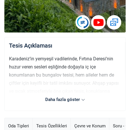
Tesis Açıklaması
Karadeniz’in yemyeşil vadilerinde, Fırtına Deresi’nin
huzur veren sesleri eşliğinde doğayla iç içe
konumlanan bu bungalov tesisi, hem aileler hem de
çiftler için keyifli bir tatil imkânı sunuyor. Ahşap yapısı
ve sıcak atmosferiyle öne çıkan tesis, konuklarına
samimi ve unutulmaz bir konaklama deneyimi
Daha fazla göster
yaşatıyor. Konaklama birimleri arasında dere ve dağ
manzaralı standart bungalovlar, jakuzili özel
seçenekler ve geniş yaşam alanına sahip suit odalar
Oda Tipleri
Tesis Özellikleri
Çevre ve Konum
Soru - C