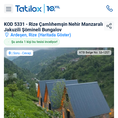
KOD 5331 - Rize Çamlıhemşin Nehir Manzaralı
Jakuzili Şömineli Bungalov
Ardeşen, Rize (
Haritada Göster
)
Şu anda 1 kişi bu tesisi inceliyor!
0
KTB Belge No: 53-1257
| Soru - Cevap