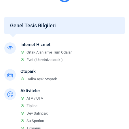
Çocuklar
2 yaşına kadar olan bebekler ücretsizdir.
Genel Tesis Bilgileri
İnternet Hizmeti
Ortak Alanlar ve Tüm Odalar
Evet ( Ücretsiz olarak )
Otopark
Halka açık otopark
Aktiviteler
ATV / UTV
Zipline
Dev Salıncak
Su Sporları
Tırmanış