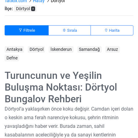
Tatilox.com
Hatay
Dortyol
İlçe:
Dörtyol
x
Filtrele
Sırala
Harita
Antakya
Dörtyol
İskenderun
Samandağ
Arsuz
Defne
Turuncunun ve Yeşilin
Buluşma Noktası: Dörtyol
Bungalov Rehberi
Dörtyol’a yaklaşırken önce koku değişir. Camdan içeri dolan
o keskin ama ferah narenciye kokusu, şehrin ritminin
yavaşladığını haber verir. Burada zaman, sahil
kasabalarının aceleciliğiyle ya da sanayi kentlerinin